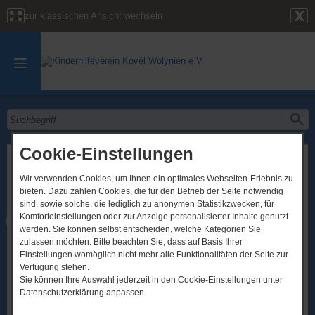
zur klassischen Ansicht wechseln
Cookie-Einstellungen
Ausstellung himmlischer Fotograf -
Maxim Burda
Wir verwenden Cookies, um Ihnen ein optimales Webseiten-Erlebnis zu
bieten. Dazu zählen Cookies, die für den Betrieb der Seite notwendig
sind, sowie solche, die lediglich zu anonymen Statistikzwecken, für
Komforteinstellungen oder zur Anzeige personalisierter Inhalte genutzt
20.​07.​2023
werden. Sie können selbst entscheiden, welche Kategorien Sie
zulassen möchten. Bitte beachten Sie, dass auf Basis Ihrer
Einstellungen womöglich nicht mehr alle Funktionalitäten der Seite zur
Verfügung stehen.
Sie können Ihre Auswahl jederzeit in den Cookie-Einstellungen unter
Datenschutzerklärung anpassen.